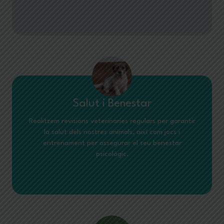
Salut i Benestar
Realitzem revisions veterinaries regulars per garantir
la salut dels nostres animals, així com jocs i
entrenament per assegurar el seu benestar
psicològic.