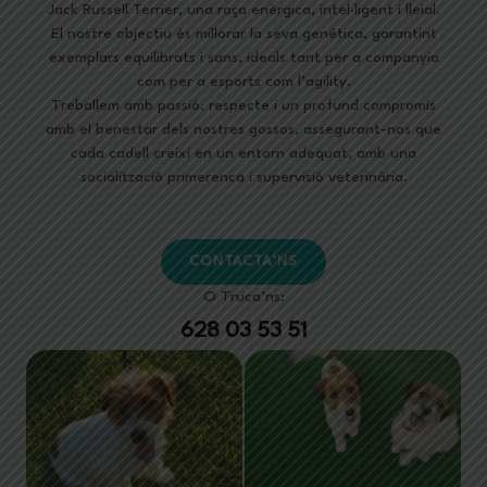
Jack Russell Terrier, una raça enèrgica, intel·ligent i lleial.
El nostre objectiu és millorar la seva genètica, garantint
exemplars equilibrats i sans, ideals tant per a companyia
com per a esports com l’agility.
Treballem amb passió, respecte i un profund compromís
amb el benestar dels nostres gossos, assegurant-nos que
cada cadell creixi en un entorn adequat, amb una
socialització primerenca i supervisió veterinària.
CONTACTA’NS
O Truca’ns:
628 03 53 51