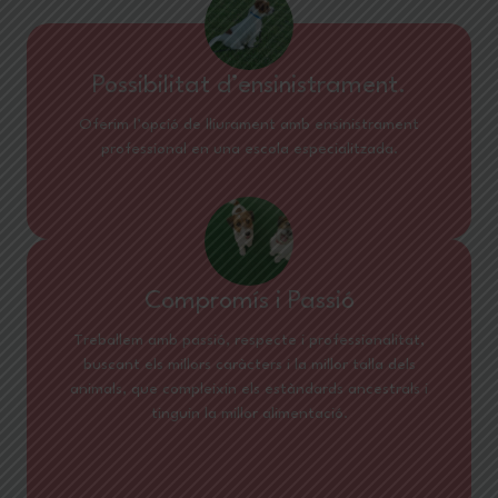
Possibilitat d’ensinistrament.
Oferim l’opció de lliurament amb ensinistrament
professional en una escola especialitzada.
Compromís i Passió
Treballem amb passió, respecte i professionalitat,
buscant els millors caràcters i la millor talla dels
animals, que compleixin els estàndards ancestrals i
tinguin la millor alimentació.