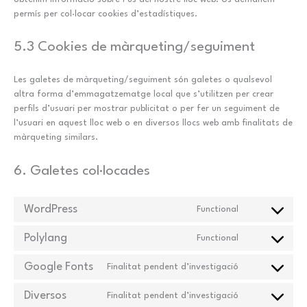
permís per col·locar cookies d’estadístiques.
5.3 Cookies de màrqueting/seguiment
Les galetes de màrqueting/seguiment són galetes o qualsevol
altra forma d’emmagatzematge local que s’utilitzen per crear
perfils d’usuari per mostrar publicitat o per fer un seguiment de
l’usuari en aquest lloc web o en diversos llocs web amb finalitats de
màrqueting similars.
6. Galetes col·locades
WordPress
Functional
Consent
to
Polylang
Functional
service
Consent
wordpress
to
Google Fonts
Finalitat pendent d’investigació
service
Consent
polylang
to
Diversos
Finalitat pendent d’investigació
service
Consent