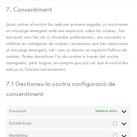
google-
to
7. Consentiment
fonts
service
diversos
Quan visiteu el nostre lloc web per primera vegada, us mostrarem
un missatge emergent amb una explicació sobre les cookies. Tan
bon punt com feu clic a «Guardar preferències», ens consentiu a
utilitzar les categories de cookies i extensions que heu seleccionat
al missatge emergent, tal i com es descriu en aquesta Política de
cookies. Podeu desactivar l’ús de cookies a través del vostre
navegador, però tingueu en compte que pot ser que el nostre lloc
web ja no funcioni correctament.
7.1 Gestioneu la vostra configuració de
consentiment
Funcional
Sempre actiu
Estadísticas
Estadístic
Marketing