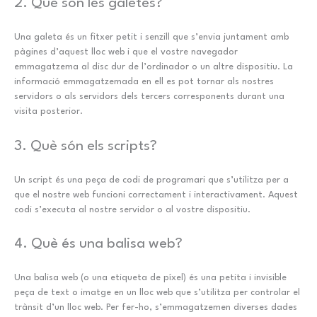
2. Què són les galetes?
Una galeta és un fitxer petit i senzill que s’envia juntament amb
pàgines d’aquest lloc web i que el vostre navegador
emmagatzema al disc dur de l’ordinador o un altre dispositiu. La
informació emmagatzemada en ell es pot tornar als nostres
servidors o als servidors dels tercers corresponents durant una
visita posterior.
3. Què són els scripts?
Un script és una peça de codi de programari que s’utilitza per a
que el nostre web funcioni correctament i interactivament. Aquest
codi s’executa al nostre servidor o al vostre dispositiu.
4. Què és una balisa web?
Una balisa web (o una etiqueta de píxel) és una petita i invisible
peça de text o imatge en un lloc web que s’utilitza per controlar el
trànsit d’un lloc web. Per fer-ho, s’emmagatzemen diverses dades