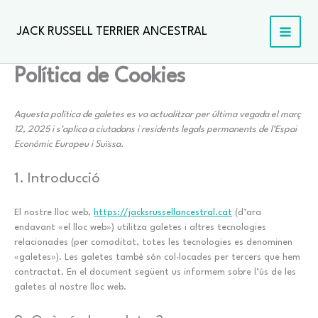
Vés
al
JACK RUSSELL TERRIER ANCESTRAL
contingut
Política de Cookies
Aquesta política de galetes es va actualitzar per última vegada el març
12, 2025 i s’aplica a ciutadans i residents legals permanents de l’Espai
Econòmic Europeu i Suïssa.
1. Introducció
El nostre lloc web,
https://jacksrussellancestral.cat
(d’ara
endavant «el lloc web») utilitza galetes i altres tecnologies
relacionades (per comoditat, totes les tecnologies es denominen
«galetes»). Les galetes també són col·locades per tercers que hem
contractat. En el document següent us informem sobre l’ús de les
galetes al nostre lloc web.