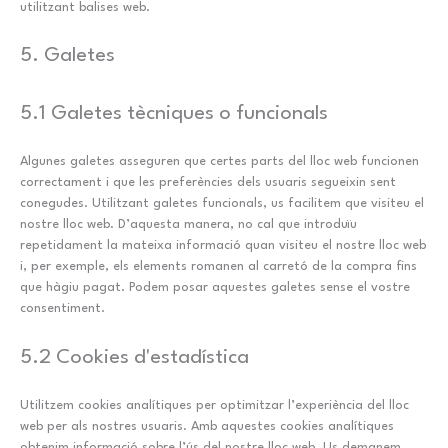
utilitzant balises web.
5. Galetes
5.1 Galetes tècniques o funcionals
Algunes galetes asseguren que certes parts del lloc web funcionen
correctament i que les preferències dels usuaris segueixin sent
conegudes. Utilitzant galetes funcionals, us facilitem que visiteu el
nostre lloc web. D’aquesta manera, no cal que introduïu
repetidament la mateixa informació quan visiteu el nostre lloc web
i, per exemple, els elements romanen al carretó de la compra fins
que hàgiu pagat. Podem posar aquestes galetes sense el vostre
consentiment.
5.2 Cookies d'estadística
Utilitzem cookies analítiques per optimitzar l’experiència del lloc
web per als nostres usuaris. Amb aquestes cookies analítiques
obtenim informació sobre l’ús del nostre lloc web. Us demanem